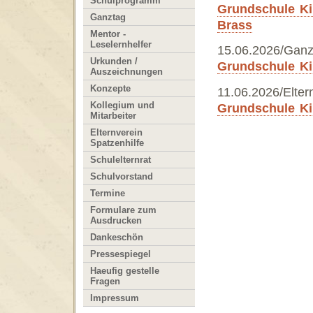
Schulprogramm
Grundschule Ki
Ganztag
Brass
Mentor -
Leselernhelfer
15.06.2026/Gan
Urkunden /
Grundschule Ki
Auszeichnungen
Konzepte
11.06.2026/Eltern
Kollegium und
Grundschule Kir
Mitarbeiter
Elternverein
Spatzenhilfe
Schulelternrat
Schulvorstand
Termine
Formulare zum
Ausdrucken
Dankeschön
Pressespiegel
Haeufig gestelle
Fragen
Impressum